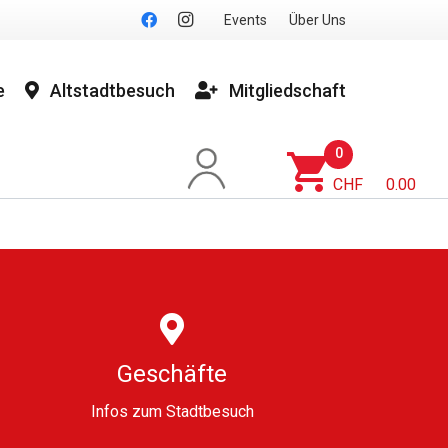
Events
Über Uns
e
Altstadtbesuch
Mitgliedschaft
0
shopping_cart
CHF
0.00
Geschäfte
Infos zum Stadtbesuch